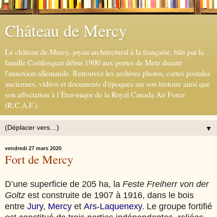
Château de Mercy
Le château de Mercy, joyau architectural à la française, bâti par la
famille Coëtlosquet début 1900 aux portes de Metz durant
l'annexion allemande. Retrouvez les archives photos, cartes postales
anciennes, vidéos et documents d'époques sur son histoire ainsi que
son affectation à l’État-major de la Royal Canada Air Force
(R.C.A.F.).
▼
vendredi 27 mars 2020
Fort de Mercy
D’une superficie de 205 ha, la
Feste Freiherr von der
Goltz
est construite de 1907 à 1916, dans le bois
entre
Jury
,
Mercy
et
Ars-Laquenexy
. Le groupe fortifié