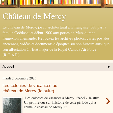
Château de Mercy
Le château de Mercy, joyau architectural à la française, bâti par la
famille Coëtlosquet début 1900 aux portes de Metz durant
l'annexion allemande. Retrouvez les archives photos, cartes postales
anciennes, vidéos et documents d'époques sur son histoire ainsi que
son affectation à l’État-major de la Royal Canada Air Force
(R.C.A.F.).
▼
mardi 2 décembre 2025
Les colonies de vacances au
château de Mercy (la suite)
›
Les colonies de vacances à Mercy 1946/53 la suite.
Un petit retour sur l'histoire de cette période qui a
animé le château de Mercy. Ju...