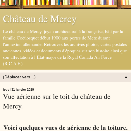
Château de Mercy
Le château de Mercy, joyau architectural à la française, bâti par la
famille Coëtlosquet début 1900 aux portes de Metz durant
l'annexion allemande. Retrouvez les archives photos, cartes postales
anciennes, vidéos et documents d'époques sur son histoire ainsi que
son affectation à l’État-major de la Royal Canada Air Force
(R.C.A.F.).
▼
jeudi 31 janvier 2019
Vue aérienne sur le toit du château de
Mercy.
Voici quelques vues de aérienne de la toiture.